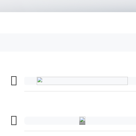
显
示
面
板