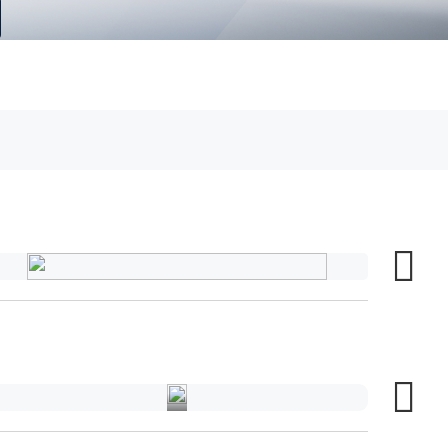
半
导
体