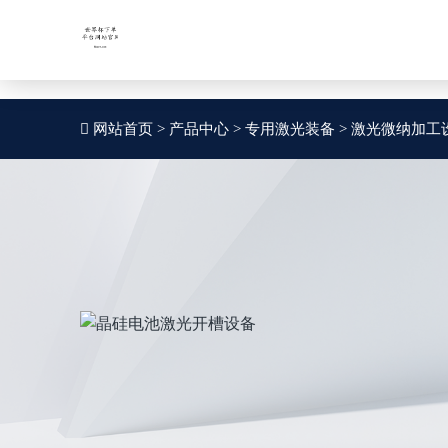
世界杯下单平台网站官网APP下载官方版-2026世界杯官方网站
股票代码：
股票代码：
SZ002559
SZ002559
网站首页
>
产品中心
>
专用激光装备
>
激光微纳加工