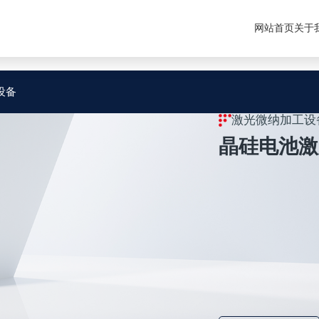
入口
网站首页
关于
设备
激光微纳加工设
晶硅电池激