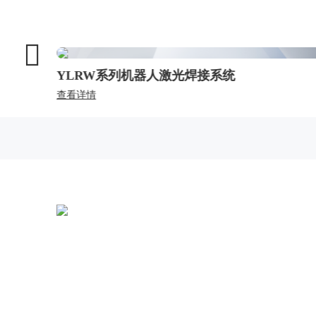
YLRW系列机器人激光焊接系统
查看详情
全国统一热线：
400-000-2559
总部地址：