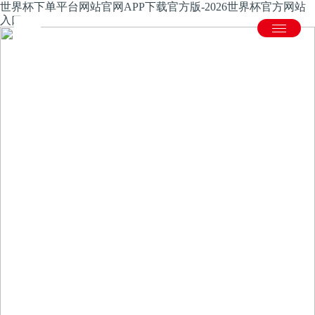
世界杯下单平台网站官网APP下载官方版-2026世界杯官方网站
入口