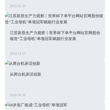
2025.02.20
江苏新质生产力观察丨世界杯下单平台网站官网股份
锻造“工业母机”单项冠军赋能行业发展
2024.12.17
从两台机床话创新
2024.10.28