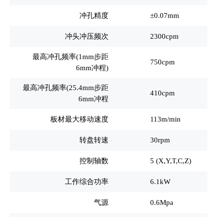
冲孔精度
±0.07mm
冲头冲压频次
2300cpm
最高冲孔频率(1mm步距
750cpm
6mm冲程)
最高冲孔频率(25.4mm步距
410cpm
6mm冲程
板材最大移动速度
113m/min
转盘转速
30rpm
控制轴数
5 (X,Y,T,C,Z)
工作综合功率
6.1kW
气源
0.6Mpa