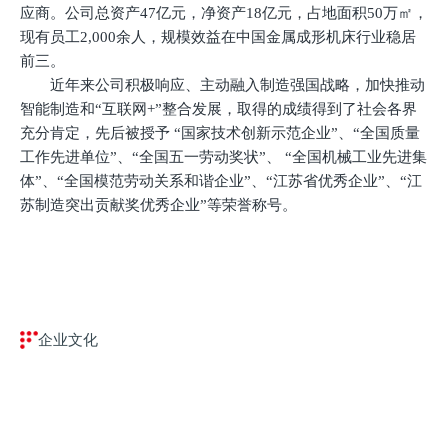
应商。公司总资产47亿元，净资产18亿元，占地面积50万㎡，
现有员工2,000余人，规模效益在中国金属成形机床行业稳居
前三。
近年来公司积极响应、主动融入制造强国战略，加快推动
智能制造和“互联网+”整合发展，取得的成绩得到了社会各界
充分肯定，先后被授予 “国家技术创新示范企业”、“全国质量
工作先进单位”、“全国五一劳动奖状”、 “全国机械工业先进集
体”、“全国模范劳动关系和谐企业”、“江苏省优秀企业”、“江
苏制造突出贡献奖优秀企业”等荣誉称号。
企业文化
向客户提供金属板材加工一体化解决方案
聚焦高端智能装备及服务领域，围绕金属成形机床研发制造核
心业务，持续打造“硬件+软件+云+集成+咨询规划”一体化解决