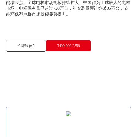
的增长点。全球电梯市场规模持续扩大，中国作为全球最大的电梯
市场，电梯保有量已超过720万台，年安装量预计突破35万台，节
能环保型电梯市场份额显著提升。
立即询价
400-000-2559
行业痛点
原料、半成品加工及打包占用大量场地