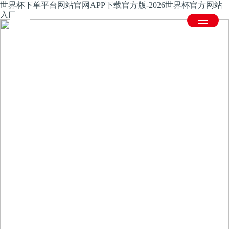
世界杯下单平台网站官网APP下载官方版-2026世界杯官方网站
入口