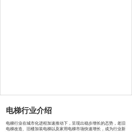
电梯行业介绍
电梯行业在城市化进程加速推动下，呈现出稳步增长的态势，老旧
电梯改造、旧楼加装电梯以及家用电梯市场快速增长，成为行业新