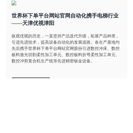
世界杯下单平台网站官网自动化携手电梯行业
——天津优视津阳
纵观优视的历史，一直坚持产品迭代升级，拓展产品种类，
引进先进技术，提高设备自动化的发展道路。各生产基地均
先后携手世界杯下单平台网站官网股份引进数控冲床、数控
板料激光切割柔性加工单元、数控板料折弯柔性加工单元、
数控冲剪复合机生产线等先进精密钣金设备。
查看详情
推荐机型