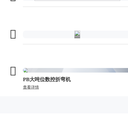
属
幕
墙
PB大吨位数控折弯机
查看详情