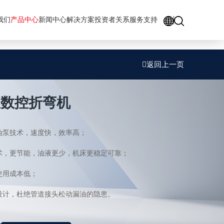
GO
我们
产品中心
新闻中心
解决方案
投资者关系
服务支持
返回上一页
服数控折弯机
技术，速度快，效率高；
，更节能，油液更少，机床更稳定可靠；
护使用成本低；
计，杜绝管道接头松动漏油的隐患。