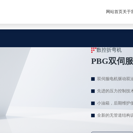
入口
网站首页
关于
数控折弯机
PBG双伺
双伺服电机驱动双油泵
先进的压力控制技术
小油箱，后期维
全新的无管道结构设