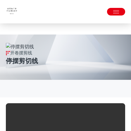
世界杯下单平台网站官网APP下载官方版-2026世界杯官方网站
入口
开卷摆剪线
停摆剪切线