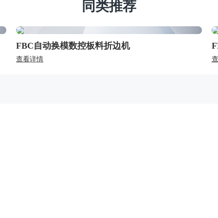
同类推荐
FBC自动换模数控板料折边机
查看详情
关于我们
产品中心
新闻
公司简介
钣金机床
公司
企业文化
冲压机床
媒体
发展历程
专用激光装备
展宣
研发实力
智能制造服务
制造能力