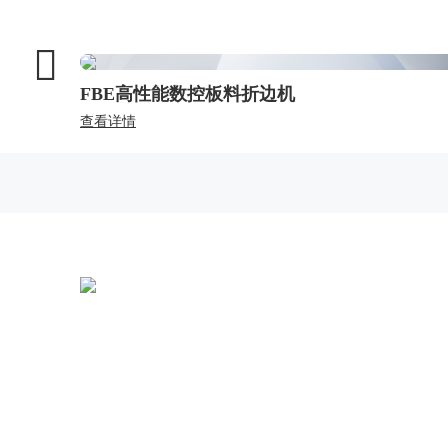
FBE高性能数控板料折边机
查看详情
全国统一热线：
400-000-2559
总部地址：
中国江苏扬州市江都区黄海南路仙城