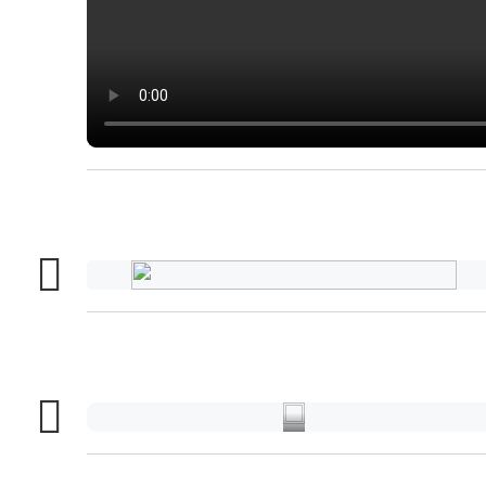
精
密
钣
金