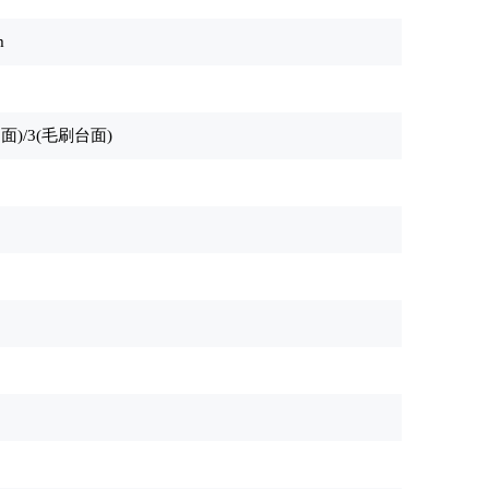
m
)/3(毛刷台面)