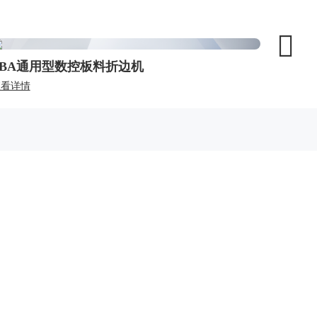
FBA通用型数控板料折边机
HPM
查看详情
查看详情
中心
投资者关系
服务支持
新闻
即时股价
联系方式
报道
定期报告
客户服务
动态
公司治理
常见问题
在线留言
加入我们