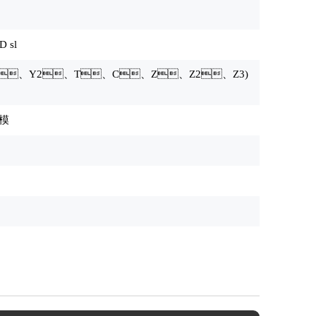
D sl
、Y2、T、C、Z、Z2、Z3)
冲模