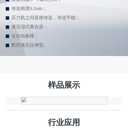
传送精度0.2mm；
压力机之间直接传送，传送平稳；
液压湿式离合器；
全自动换模；
数控液压拉伸垫。
样品展示
汽
车
行
行业应用
业