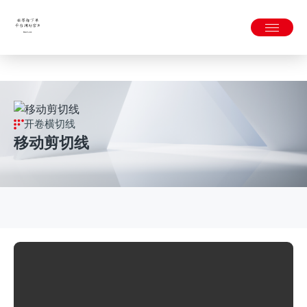
世界杯下单平台网站官网APP下载官方版-2026世界杯官方网站
入口
开卷横切线
移动剪切线