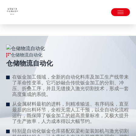
世界杯下单平台网站官网APP下载官方版-2026世界杯官方网站
入口
仓储物流自动化
仓储物流自动化
在钣金加工领域，全新的自动化料库及加工生产线带来
了革命性变革。它巧妙融合传统钣金加工的分割、冲
压、折叠工序，并且无缝接入激光切割技术，形成一套
高度集成的系统。
从金属材料最初的进料，到精准输送、有序码垛，直至
最后的出料环节，全程无需人工干预，以全自动化流程
运行，既保障了钣金加工的超高质量标准，又极大提升
了生产效率，人力成本得以大幅节约。
特别是自动化钣金仓库搭配双梁桁架装卸机与激光切割