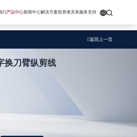
GO
我们
产品中心
新闻中心
解决方案
投资者关系
服务支持
返回上一页
字换刀臂纵剪线