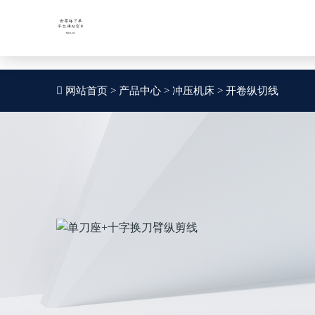
世界杯下单平台网站官网APP下载官方版-2026世界杯官方网站
股票代码：
股票代码：
SZ002559
SZ002559
网站首页
>
产品中心
>
冲压机床
>
开卷纵切线