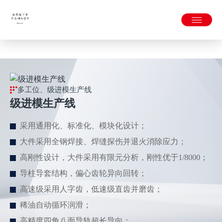
世界杯下单平台网站官网APP下载官方版-2026世界杯官方网站
入口
多工位、级进模生产线
级进模生产线
采用通用化、标准化、模块化设计；
大件采用全钢焊接、焊缝探伤并退火消除应力；
高刚性设计，大件采用有限元分析，刚性优于1/8000；
导柱导套结构，偏心齿轮异向回转；
高速级采用人字齿，低速级直齿并磨齿；
稀油自动循环润滑；
高精度四角八面导轨超长导向；