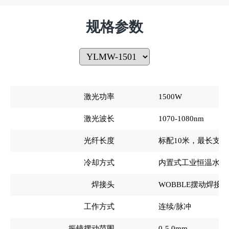
规格参数
激光功率
1500W
激光波长
1070-1080nm
光纤长度
标配10米，最长支持
冷却方式
内置式工业恒温水冷
焊接头
WOBBLE
摆动焊接头
工作方式
连续/脉冲
振镜摆动范围
0-5.0mm