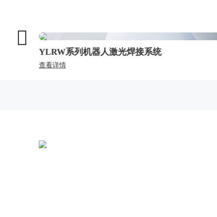
YLRW系列机器人激光焊接系统
查看详情
全国统一热线：
400-000-2559
总部地址：