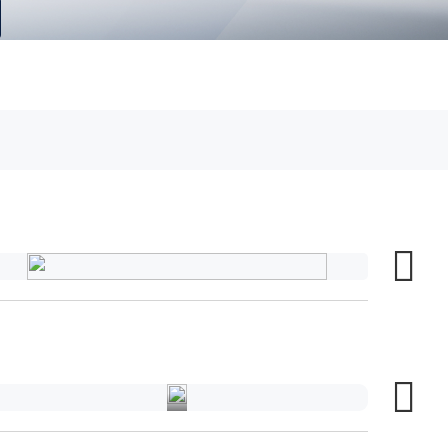
半
导
体