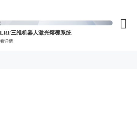
YLRF三维机器人激光熔覆系统
YLR
查看详情
查看详情
中心
投资者关系
服务支持
新闻
即时股价
联系方式
报道
定期报告
客户服务
动态
公司治理
常见问题
在线留言