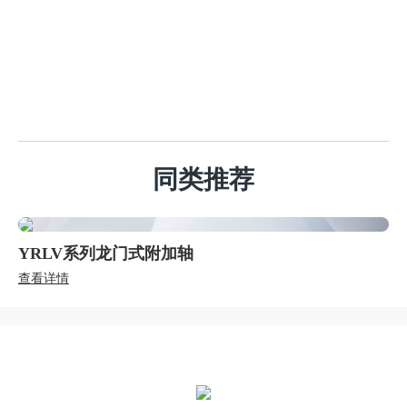
同类推荐
YRLV系列龙门式附加轴
查看详情